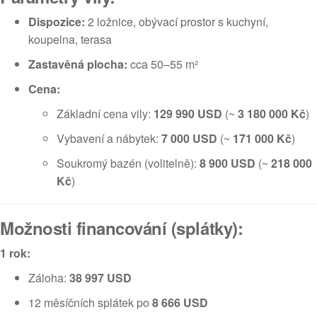
Dispozice:
2 ložnice, obývací prostor s kuchyní,
koupelna, terasa
Zastavěná plocha:
cca 50–55 m²
Cena:
Základní cena vily:
129 990 USD
(~
3 180 000 Kč
)
Vybavení a nábytek:
7 000 USD
(~
171 000 Kč
)
Soukromý bazén (volitelně):
8 900 USD
(~
218 000
Kč
)
Možnosti financování (splátky):
1 rok:
Záloha:
38 997 USD
12 měsíčních splátek po
8 666 USD