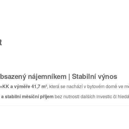
t
obsazený nájemníkem | Stabilní výnos
2+KK a výměře 41,7 m²
, která se nachází v bytovém domě ve 
a stabilní měsíční příjem
bez nutnosti dalších investic či hled