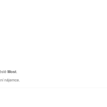
městě
Most
.
ání nájemce.