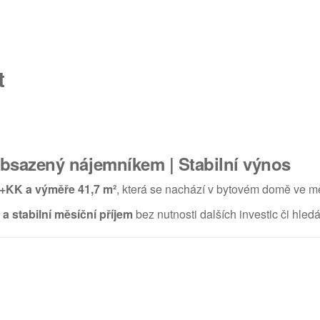
t
obsazený nájemníkem | Stabilní výnos
2+KK a výměře 41,7 m²
, která se nachází v bytovém domě ve 
a stabilní měsíční příjem
bez nutnosti dalších investic či hled