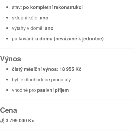
stav:
po kompletní rekonstrukci
sklepní kóje:
ano
výtahy v domě:
ano
parkování:
u domu (nevázané k jednotce)
Výnos
čistý měsíční výnos: 18 955 Kč
byt je dlouhodobě pronajatý
vhodné pro
pasivní příjem
Cena
💰
3 799 000 Kč