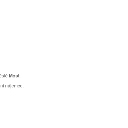
městě
Most
.
ání nájemce.