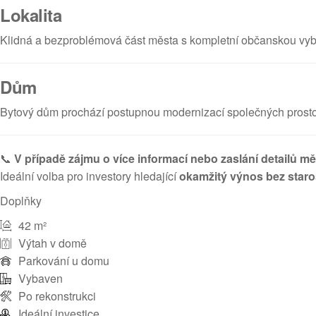
Lokalita
Klidná a bezproblémová část města s kompletní občanskou vybav
Dům
Bytový dům prochází postupnou modernizací společných prostor 
📞
V případě zájmu o více informací nebo zaslání detailů m
Ideální volba pro investory hledající
okamžitý výnos bez staro
Doplňky
42 m²
Výtah v domě
Parkování u domu
Vybaven
Po rekonstrukci
Ideální investice