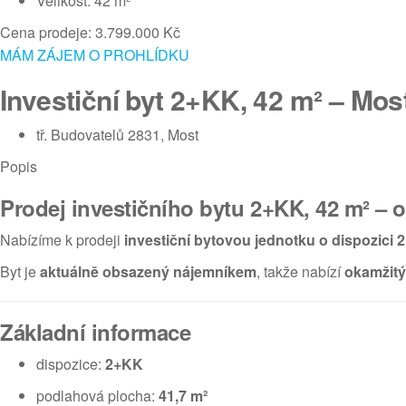
Velikost: 42 m²
Cena prodeje: 3.799.000 Kč
MÁM ZÁJEM O PROHLÍDKU
Investiční byt 2+KK, 42 m² – Mos
tř. Budovatelů 2831, Most
Popis
Prodej investičního bytu 2+KK, 42 m² – 
Nabízíme k prodeji
investiční bytovou jednotku o dispozici 
Byt je
aktuálně obsazený nájemníkem
, takže nabízí
okamžitý 
Základní informace
dispozice:
2+KK
podlahová plocha:
41,7 m²