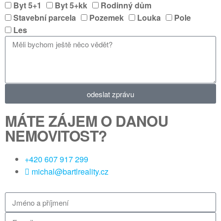
Byt 5+1
Byt 5+kk
Rodinný dům
Stavební parcela
Pozemek
Louka
Pole
Les
odeslat zprávu
MÁTE ZÁJEM O DANOU
NEMOVITOST?
+420 607 917 299
michal@bartlreality.cz