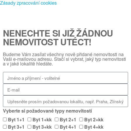
Zásady zpracování cookies
NENECHTE SI JIŽ ŽÁDNOU
NEMOVITOST UTÉCT!
Budeme Vám zasílat všechny nově přidané nemovitosti na
Vaši e-mailovou adresu. Stačí si vybrat, jaký typ nemovitosti
a v jaké lokalitě hledáte.
Vyberte si požadované typy nemovitostí
Byt 1+1
Byt 1+kk
Byt 2+1
Byt 2+kk
Byt 3+1
Byt 3+kk
Byt 4+1
Byt 4+kk