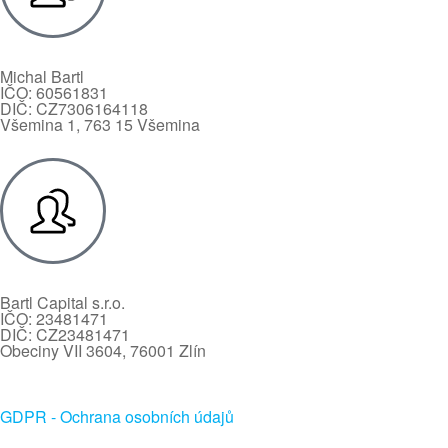
Michal Bartl
IČO: 60561831
DIČ: CZ7306164118
Všemina 1, 763 15 Všemina
Bartl Capital s.r.o.
IČO: 23481471
DIČ: CZ23481471
Obeciny VII 3604, 76001 Zlín
GDPR - Ochrana osobních údajů