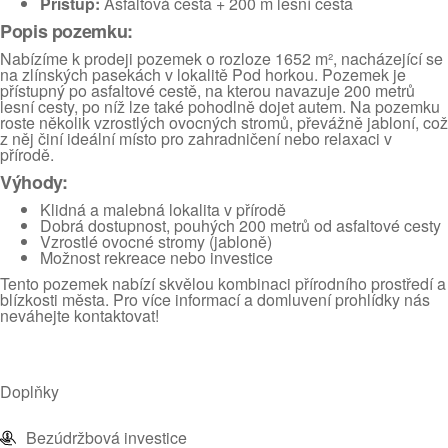
Přístup:
Asfaltová cesta + 200 m lesní cesta
Popis pozemku:
Nabízíme k prodeji pozemek o rozloze 1652 m², nacházející se
na zlínských pasekách v lokalitě Pod horkou. Pozemek je
přístupný po asfaltové cestě, na kterou navazuje 200 metrů
lesní cesty, po níž lze také pohodlně dojet autem. Na pozemku
roste několik vzrostlých ovocných stromů, převážně jabloní, což
z něj činí ideální místo pro zahradničení nebo relaxaci v
přírodě.
Výhody:
Klidná a malebná lokalita v přírodě
Dobrá dostupnost, pouhých 200 metrů od asfaltové cesty
Vzrostlé ovocné stromy (jabloně)
Možnost rekreace nebo investice
Tento pozemek nabízí skvělou kombinaci přírodního prostředí a
blízkosti města. Pro více informací a domluvení prohlídky nás
neváhejte kontaktovat!
Doplňky
Bezúdržbová investice