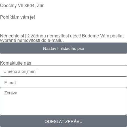
Obeciny VII 3604​, Zlín
Pohlídám vám je!
Nenechte si již žádnou nemovitost utéct! Budeme Vám posílat
vybrané nemovitosti do e-mailu.
Nastavit hlídacího psa
Kontaktujte nás
ODESLAT ZPRÁVU