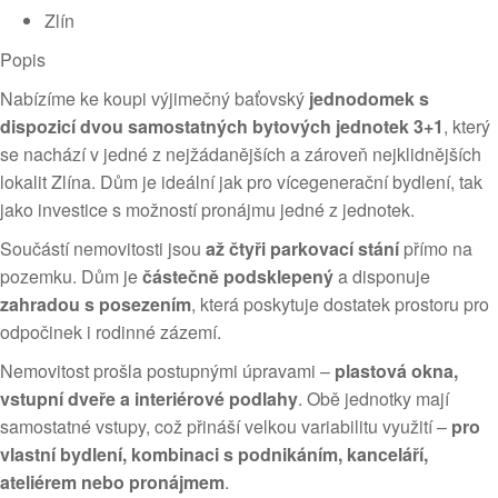
Zlín
Popis
Nabízíme ke koupi výjimečný baťovský
jednodomek s
dispozicí dvou samostatných bytových jednotek 3+1
, který
se nachází v jedné z nejžádanějších a zároveň nejklidnějších
lokalit Zlína. Dům je ideální jak pro vícegenerační bydlení, tak
jako investice s možností pronájmu jedné z jednotek.
Součástí nemovitosti jsou
až čtyři parkovací stání
přímo na
pozemku. Dům je
částečně podsklepený
a disponuje
zahradou s posezením
, která poskytuje dostatek prostoru pro
odpočinek i rodinné zázemí.
Nemovitost prošla postupnými úpravami –
plastová okna,
vstupní dveře a interiérové podlahy
. Obě jednotky mají
samostatné vstupy, což přináší velkou variabilitu využití –
pro
vlastní bydlení, kombinaci s podnikáním, kanceláří,
ateliérem nebo pronájmem
.