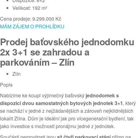
Dispozice: 6+2
Velikost: 192 m²
Cena prodeje: 9.299.000 Kč
MÁM ZÁJEM O PROHLÍDKU
Prodej baťovského jednodomku
2x 3+1 se zahradou a
parkováním – Zlín
Zlín
Popis
Nabízíme ke koupi výjimečný baťovský
jednodomek s
dispozicí dvou samostatných bytových jednotek 3+1
, který
se nachází v jedné z nejžádanějších a zároveň nejklidnějších
lokalit Zlína. Dům je ideální jak pro vícegenerační bydlení, tak
jako investice s možností pronájmu jedné z jednotek.
Součástí nemovitosti jsou
až čtyři parkovací stání
přímo na