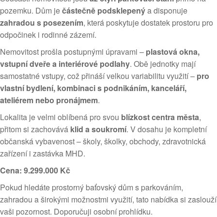
pozemku. Dům je
částečně podsklepený
a disponuje
zahradou s posezením
, která poskytuje dostatek prostoru pro
odpočinek i rodinné zázemí.
Nemovitost prošla postupnými úpravami –
plastová okna,
vstupní dveře a interiérové podlahy
. Obě jednotky mají
samostatné vstupy, což přináší velkou variabilitu využití –
pro
vlastní bydlení, kombinaci s podnikáním, kanceláří,
ateliérem nebo pronájmem
.
Lokalita je velmi oblíbená pro svou
blízkost centra města
,
přitom si zachovává
klid a soukromí
. V dosahu je kompletní
občanská vybavenost – školy, školky, obchody, zdravotnická
zařízení i zastávka MHD.
Cena: 9.299.000 Kč
Pokud hledáte prostorný baťovský dům s parkováním,
zahradou a širokými možnostmi využití, tato nabídka si zaslouží
vaši pozornost. Doporučuji osobní prohlídku.