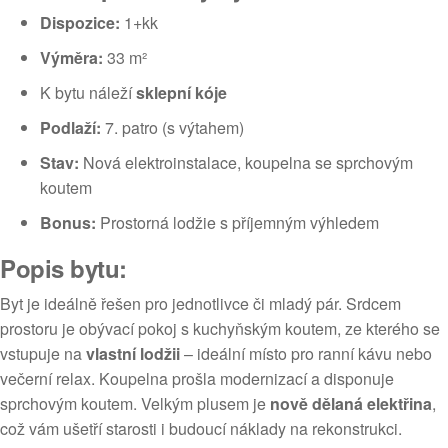
Dispozice:
1+kk
Výměra:
33 m²
K bytu náleží
sklepní kóje
Podlaží:
7. patro (s výtahem)
Stav:
Nová elektroinstalace, koupelna se sprchovým
koutem
Bonus:
Prostorná lodžie s příjemným výhledem
Popis bytu:
Byt je ideálně řešen pro jednotlivce či mladý pár. Srdcem
prostoru je obývací pokoj s kuchyňským koutem, ze kterého se
vstupuje na
vlastní lodžii
– ideální místo pro ranní kávu nebo
večerní relax. Koupelna prošla modernizací a disponuje
sprchovým koutem. Velkým plusem je
nově dělaná elektřina
,
což vám ušetří starosti i budoucí náklady na rekonstrukci.