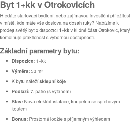
Byt 1+kk v Otrokovicích
Hledáte startovací bydlení, nebo zajímavou investiční příležitost
v místě, kde máte vše doslova na dosah ruky? Nabízíme k
prodeji světlý byt o dispozici
1+kk
v klidné části Otrokovic, který
kombinuje praktičnost s výbornou dostupností.
Základní parametry bytu:
Dispozice:
1+kk
Výměra:
33 m²
K bytu náleží
sklepní kóje
Podlaží:
7. patro (s výtahem)
Stav:
Nová elektroinstalace, koupelna se sprchovým
koutem
Bonus:
Prostorná lodžie s příjemným výhledem