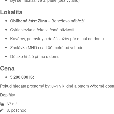
Byt se nachází ve 3. patře (bez výtahu)
Lokalita
Oblíbená část Zlína
– Benešovo nábřeží
Cyklostezka a řeka v těsné blízkosti
Kavárny, potraviny a další služby pár minut od domu
Zastávka MHD cca 100 metrů od vchodu
Dětské hřiště přímo u domu
Cena
5.200.000 Kč
Pokud hledáte prostorný byt 3+1 v klidné a přitom výborně dostu
Doplňky
67 m²
3. poschodí