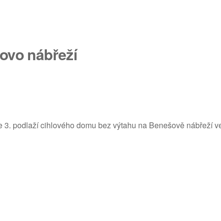
šovo nábřeží
ve 3. podlaží cihlového domu bez výtahu na Benešově nábřeží ve Z