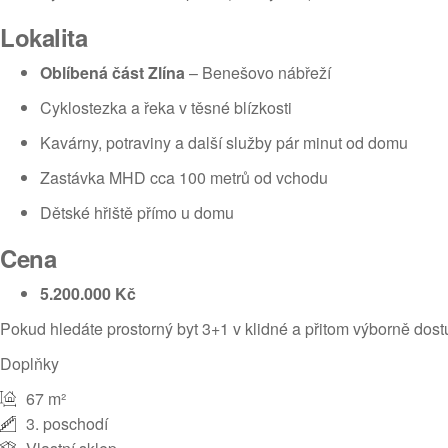
Lokalita
Oblíbená část Zlína
– Benešovo nábřeží
Cyklostezka a řeka v těsné blízkosti
Kavárny, potraviny a další služby pár minut od domu
Zastávka MHD cca 100 metrů od vchodu
Dětské hřiště přímo u domu
Cena
5.200.000 Kč
Pokud hledáte prostorný byt 3+1 v klidné a přitom výborně dostu
Doplňky
67 m²
3. poschodí