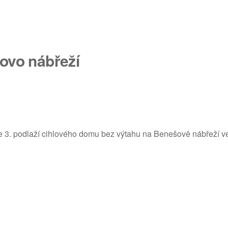
šovo nábřeží
ve 3. podlaží cihlového domu bez výtahu na Benešově nábřeží ve Z