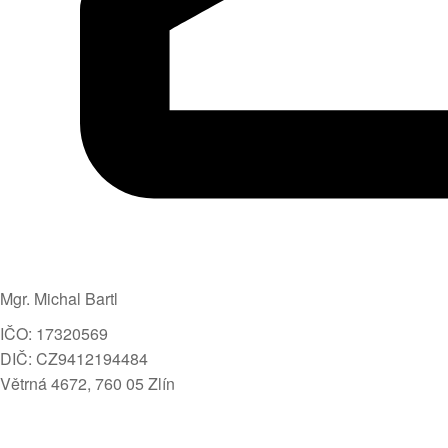
Mgr. Michal Bartl
IČO: 17320569
DIČ: CZ9412194484
Větrná 4672, 760 05 Zlín