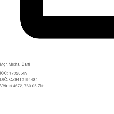
Mgr. Michal Bartl
IČO: 17320569
DIČ: CZ9412194484
Větrná 4672, 760 05 Zlín