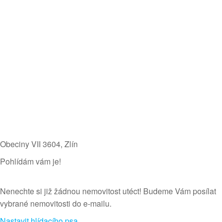
Obeciny VII 3604​, Zlín
Pohlídám vám je!
Nenechte si již žádnou nemovitost utéct! Budeme Vám posílat
vybrané nemovitosti do e-mailu.
Nastavit hlídacího psa