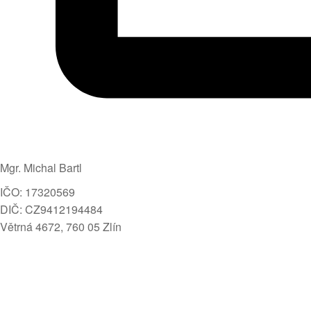
Mgr. Michal Bartl
IČO: 17320569
DIČ: CZ9412194484
Větrná 4672, 760 05 Zlín