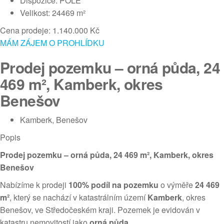
Dispozice: POLE
Velikost: 24469 m²
Cena prodeje: 1.140.000 Kč
MÁM ZÁJEM O PROHLÍDKU
Prodej pozemku – orná půda, 24
469 m², Kamberk, okres
Benešov
Kamberk, Benešov
Popis
Prodej pozemku – orná půda, 24 469 m², Kamberk, okres
Benešov
Nabízíme k prodeji
100% podíl na pozemku
o výměře
24 469
m²
, který se nachází v katastrálním území
Kamberk
, okres
Benešov, ve Středočeském kraji. Pozemek je evidován v
katastru nemovitostí jako
orná půda
.