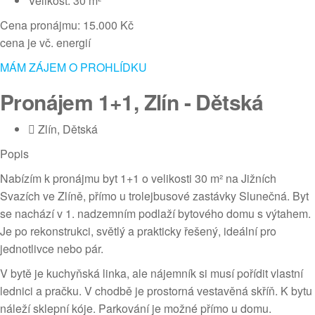
Velikost: 30 m²
Cena pronájmu: 15.000 Kč
cena je vč. energií
MÁM ZÁJEM O PROHLÍDKU
Pronájem 1+1, Zlín - Dětská
Zlín, Dětská
Popis
Nabízím k pronájmu byt 1+1 o velikosti 30 m² na Jižních
Svazích ve Zlíně, přímo u trolejbusové zastávky Slunečná. Byt
se nachází v 1. nadzemním podlaží bytového domu s výtahem.
Je po rekonstrukci, světlý a prakticky řešený, ideální pro
jednotlivce nebo pár.
V bytě je kuchyňská linka, ale nájemník si musí pořídit vlastní
lednici a pračku. V chodbě je prostorná vestavěná skříň. K bytu
náleží sklepní kóje. Parkování je možné přímo u domu.