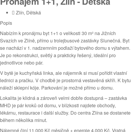
Pronájem 1+1, Zlín - Dětská
Zlín, Dětská
Popis
Nabízím k pronájmu byt 1+1 o velikosti 30 m² na Jižních
Svazích ve Zlíně, přímo u trolejbusové zastávky Slunečná. Byt
se nachází v 1. nadzemním podlaží bytového domu s výtahem.
Je po rekonstrukci, světlý a prakticky řešený, ideální pro
jednotlivce nebo pár.
V bytě je kuchyňská linka, ale nájemník si musí pořídit vlastní
lednici a pračku. V chodbě je prostorná vestavěná skříň. K bytu
náleží sklepní kóje. Parkování je možné přímo u domu.
Lokalita je klidná a zároveň velmi dobře dostupná – zastávka
MHD je pár kroků od domu, v blízkosti najdete obchody,
lékárnu, restaurace i další služby. Do centra Zlína se dostanete
během několika minut.
Nájemné činí 11.000 Kč měsíčně + energie 4.000 Kč. Vratná