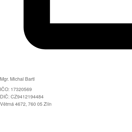
Mgr. Michal Bartl
IČO: 17320569
DIČ: CZ9412194484
Větrná 4672, 760 05 Zlín