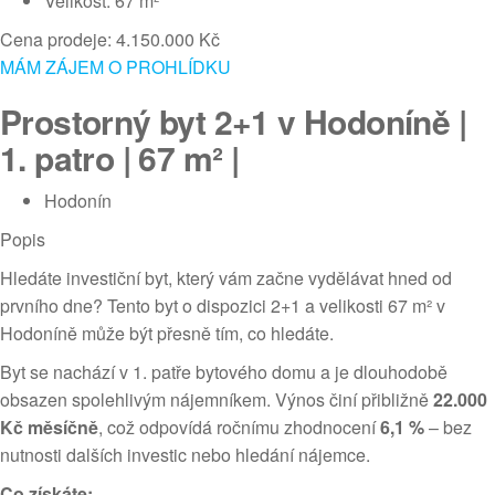
Velikost: 67 m²
Cena prodeje: 4.150.000 Kč
MÁM ZÁJEM O PROHLÍDKU
Prostorný byt 2+1 v Hodoníně |
1. patro | 67 m² |
Hodonín
Popis
Hledáte investiční byt, který vám začne vydělávat hned od
prvního dne? Tento byt o dispozici 2+1 a velikosti 67 m² v
Hodoníně může být přesně tím, co hledáte.
Byt se nachází v 1. patře bytového domu a je dlouhodobě
obsazen spolehlivým nájemníkem. Výnos činí přibližně
22.000
Kč měsíčně
, což odpovídá ročnímu zhodnocení
6,1 %
– bez
nutnosti dalších investic nebo hledání nájemce.
Co získáte: