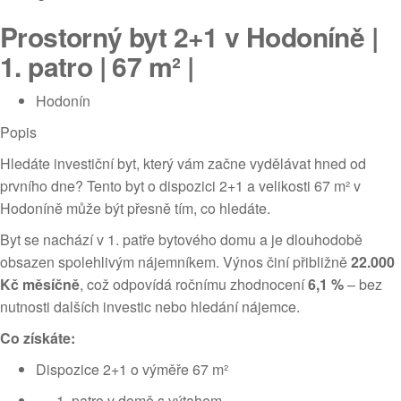
Prostorný byt 2+1 v Hodoníně |
1. patro | 67 m² |
Hodonín
Popis
Hledáte investiční byt, který vám začne vydělávat hned od
prvního dne? Tento byt o dispozici 2+1 a velikosti 67 m² v
Hodoníně může být přesně tím, co hledáte.
Byt se nachází v 1. patře bytového domu a je dlouhodobě
obsazen spolehlivým nájemníkem. Výnos činí přibližně
22.000
Kč měsíčně
, což odpovídá ročnímu zhodnocení
6,1 %
– bez
nutnosti dalších investic nebo hledání nájemce.
Co získáte:
Dispozice 2+1 o výměře 67 m²
patro v domě s výtahem