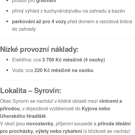
prostor pro
grilování
přímý výhled z kuchyně/obýváku na zahradu a bazén
parkování až pro 4 vozy
před domem a vjezdová brána
do zahrady
Nízké provozní náklady:
Elektřina: cca
3 700 Kč měsíčně (4 osoby)
Voda: cca
220 Kč měsíčně na osobu
Lokalita – Syrovín:
Obec Syrovín se nachází v klidné oblasti mezi
vinicemi a
přírodou
, v dojezdové vzdálenosti do
Kyjova nebo
Uherského Hradiště
.
V okolí jsou
novostavby
, příjemní sousedé a
příroda ideální
pro procházky, výlety nebo rybaření
(v blízkosti se nachází