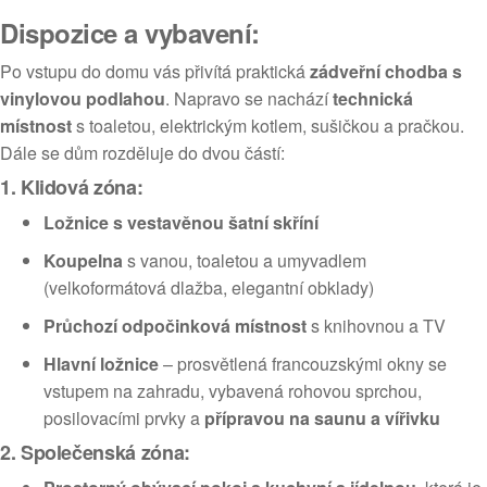
Dispozice a vybavení:
Po vstupu do domu vás přivítá praktická
zádveřní chodba s
vinylovou podlahou
. Napravo se nachází
technická
místnost
s toaletou, elektrickým kotlem, sušičkou a pračkou.
Dále se dům rozděluje do dvou částí:
1. Klidová zóna:
Ložnice s vestavěnou šatní skříní
Koupelna
s vanou, toaletou a umyvadlem
(velkoformátová dlažba, elegantní obklady)
Průchozí odpočinková místnost
s knihovnou a TV
Hlavní ložnice
– prosvětlená francouzskými okny se
vstupem na zahradu, vybavená rohovou sprchou,
posilovacími prvky a
přípravou na saunu a vířivku
2. Společenská zóna: