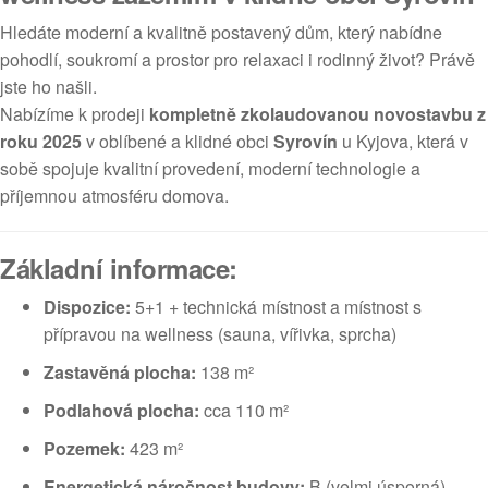
Hledáte moderní a kvalitně postavený dům, který nabídne
pohodlí, soukromí a prostor pro relaxaci i rodinný život? Právě
jste ho našli.
Nabízíme k prodeji
kompletně zkolaudovanou novostavbu z
roku 2025
v oblíbené a klidné obci
Syrovín
u Kyjova, která v
sobě spojuje kvalitní provedení, moderní technologie a
příjemnou atmosféru domova.
Základní informace:
Dispozice:
5+1 + technická místnost a místnost s
přípravou na wellness (sauna, vířivka, sprcha)
Zastavěná plocha:
138 m²
Podlahová plocha:
cca 110 m²
Pozemek:
423 m²
Energetická náročnost budovy:
B (velmi úsporná)