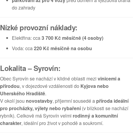
parkování až pro 4 vozy
před domem a vjezdová brána
do zahrady
Nízké provozní náklady:
Elektřina: cca
3 700 Kč měsíčně (4 osoby)
Voda: cca
220 Kč měsíčně na osobu
Lokalita – Syrovín:
Obec Syrovín se nachází v klidné oblasti mezi
vinicemi a
přírodou
, v dojezdové vzdálenosti do
Kyjova nebo
Uherského Hradiště
.
V okolí jsou
novostavby
, příjemní sousedé a
příroda ideální
pro procházky, výlety nebo rybaření
(v blízkosti se nachází
rybník). Celkově má Syrovín velmi
rodinný a komunitní
charakter
, ideální pro život v pohodě a soukromí.