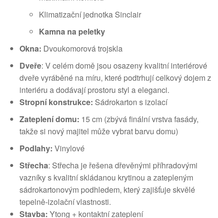
Klimatizační jednotka Sinclair
Kamna na peletky
Okna:
Dvoukomorová trojskla
Dveře
: V celém domě jsou osazeny kvalitní interiérové
dveře vyráběné na míru, které podtrhují celkový dojem z
interiéru a dodávají prostoru styl a eleganci.
Stropní konstrukce:
Sádrokarton s izolací
Zateplení domu:
15 cm (zbývá finální vrstva fasády,
takže si nový majitel může vybrat barvu domu)
Podlahy:
Vinylové
Střecha
: Střecha je řešena dřevěnými příhradovými
vazníky s kvalitní skládanou krytinou a zatepleným
sádrokartonovým podhledem, který zajišťuje skvělé
tepelně-izolační vlastnosti.
Stavba:
Ytong + kontaktní zateplení