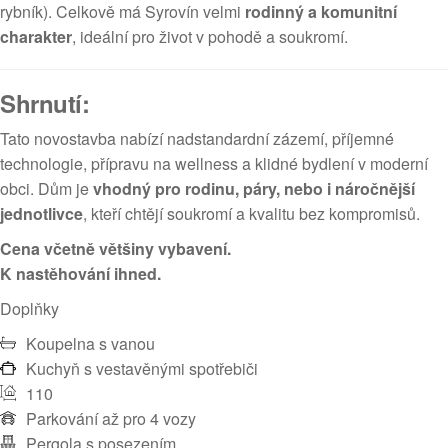
rybník). Celkově má Syrovín velmi
rodinný a komunitní
charakter
, ideální pro život v pohodě a soukromí.
Shrnutí:
Tato novostavba nabízí nadstandardní zázemí, příjemné
technologie, přípravu na wellness a klidné bydlení v moderní
obci. Dům je
vhodný pro rodinu, páry, nebo i náročnější
jednotlivce
, kteří chtějí soukromí a kvalitu bez kompromisů.
Cena včetně většiny vybavení.
K nastěhování ihned.
Doplňky
Koupelna s vanou
Kuchyň s vestavěnými spotřebiči
110
Parkování až pro 4 vozy
Pergola s posezením