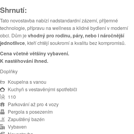
Shrnutí:
Tato novostavba nabízí nadstandardní zázemí, příjemné
technologie, přípravu na wellness a klidné bydlení v moderní
obci. Dům je
vhodný pro rodinu, páry, nebo i náročnější
jednotlivce
, kteří chtějí soukromí a kvalitu bez kompromisů.
Cena včetně většiny vybavení.
K nastěhování ihned.
Doplňky
Koupelna s vanou
Kuchyň s vestavěnými spotřebiči
110
Parkování až pro 4 vozy
Pergola s posezením
Zapuštěný bazén
Vybaven