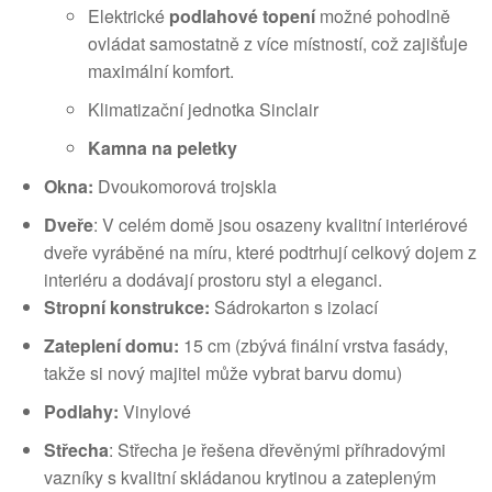
Elektrické
podlahové topení
možné pohodlně
ovládat samostatně z více místností, což zajišťuje
maximální komfort.
Klimatizační jednotka Sinclair
Kamna na peletky
Okna:
Dvoukomorová trojskla
Dveře
: V celém domě jsou osazeny kvalitní interiérové
dveře vyráběné na míru, které podtrhují celkový dojem z
interiéru a dodávají prostoru styl a eleganci.
Stropní konstrukce:
Sádrokarton s izolací
Zateplení domu:
15 cm (zbývá finální vrstva fasády,
takže si nový majitel může vybrat barvu domu)
Podlahy:
Vinylové
Střecha
: Střecha je řešena dřevěnými příhradovými
vazníky s kvalitní skládanou krytinou a zatepleným