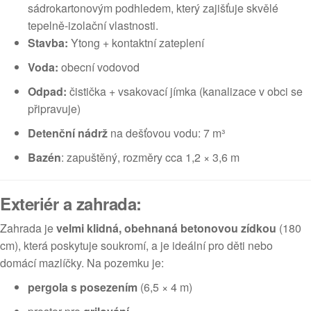
sádrokartonovým podhledem, který zajišťuje skvělé
tepelně-izolační vlastnosti.
Stavba:
Ytong + kontaktní zateplení
Voda:
obecní vodovod
Odpad:
čistička + vsakovací jímka (kanalizace v obci se
připravuje)
Detenční nádrž
na dešťovou vodu: 7 m³
Bazén
: zapuštěný, rozměry cca 1,2 × 3,6 m
Exteriér a zahrada:
Zahrada je
velmi klidná, obehnaná betonovou zídkou
(180
cm), která poskytuje soukromí, a je ideální pro děti nebo
domácí mazlíčky. Na pozemku je:
pergola s posezením
(6,5 × 4 m)