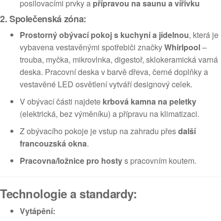
posilovacími prvky a
přípravou na saunu a vířivku
2. Společenská zóna:
Prostorný obývací pokoj s kuchyní a jídelnou
, která je
vybavena vestavěnými spotřebiči značky
Whirlpool
–
trouba, myčka, mikrovlnka, digestoř, sklokeramická varná
deska. Pracovní deska v barvě dřeva, černé doplňky a
vestavěné LED osvětlení vytváří designový celek.
V obývací části najdete
krbová kamna na peletky
(elektrická, bez výměníku) a přípravu na klimatizaci.
Z obývacího pokoje je vstup na zahradu přes
další
francouzská okna
.
Pracovna/ložnice pro hosty
s pracovním koutem.
Technologie a standardy:
Vytápění: